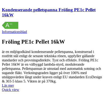
Kondenserande pelletspanna Fröling PE1c Pellet
16kW
A
++
Informationsblad
Fröling PE1c Pellet 16kW
är en miljögodkänd kondenserande pelletspanna, konstruerad i
rostfritt stål enligt de senaste tekniska rönen, uppfyller gällande
standarder och provningsdirektiv. Tyst och effektiv. Fröling PE1c
Pellet 16kW är en välbyggd lambda-styrd, modulerande
pelletspanna. Pelletspannan är utrustad med automatisk sotning och
sugande fläkt. Verkningsgraden ligger på över 106% med
utsläppsvärden långt under kraven enligt EU standarden EcoDesign
& 303-5 klass 5. Vikten är på 370kg.
Läs mer
Quick view