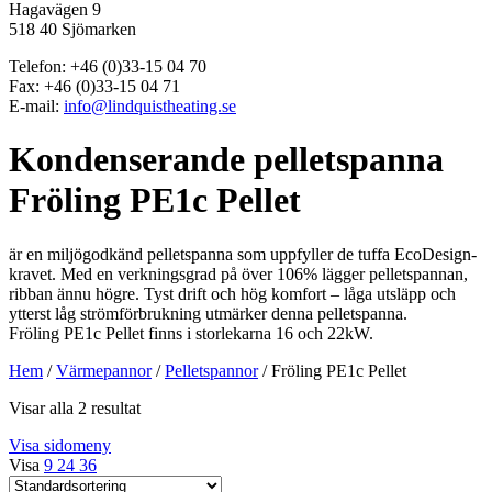
Hagavägen 9
518 40 Sjömarken
Telefon: +46 (0)33-15 04 70
Fax: +46 (0)33-15 04 71
E-mail:
info@lindquistheating.se
Kondenserande pelletspanna
Fröling PE1c Pellet
är en miljögodkänd pelletspanna som uppfyller de tuffa EcoDesign-
kravet. Med en verkningsgrad på över 106% lägger pelletspannan,
ribban ännu högre. Tyst drift och hög komfort – låga utsläpp och
ytterst låg strömförbrukning utmärker denna pelletspanna.
Fröling PE1c Pellet finns i storlekarna 16 och 22kW.
Hem
/
Värmepannor
/
Pelletspannor
/
Fröling PE1c Pellet
Visar alla 2 resultat
Visa sidomeny
Visa
9
24
36