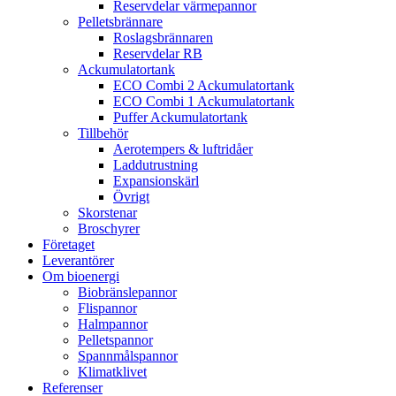
Reservdelar värmepannor
Pelletsbrännare
Roslagsbrännaren
Reservdelar RB
Ackumulatortank
ECO Combi 2 Ackumulatortank
ECO Combi 1 Ackumulatortank
Puffer Ackumulatortank
Tillbehör
Aerotempers & luftridåer
Laddutrustning
Expansionskärl
Övrigt
Skorstenar
Broschyrer
Företaget
Leverantörer
Om bioenergi
Biobränslepannor
Flispannor
Halmpannor
Pelletspannor
Spannmålspannor
Klimatklivet
Referenser