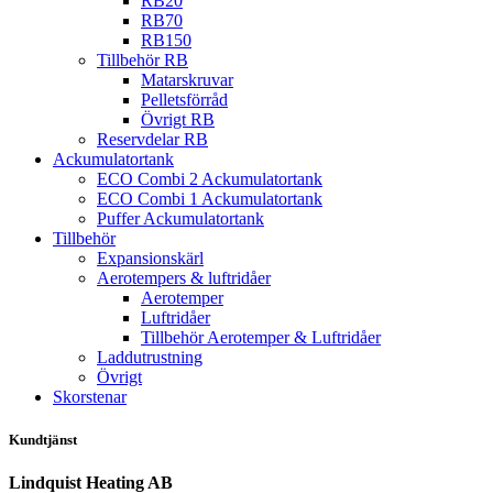
RB20
RB70
RB150
Tillbehör RB
Matarskruvar
Pelletsförråd
Övrigt RB
Reservdelar RB
Ackumulatortank
ECO Combi 2 Ackumulatortank
ECO Combi 1 Ackumulatortank
Puffer Ackumulatortank
Tillbehör
Expansionskärl
Aerotempers & luftridåer
Aerotemper
Luftridåer
Tillbehör Aerotemper & Luftridåer
Laddutrustning
Övrigt
Skorstenar
Kundtjänst
Lindquist Heating AB