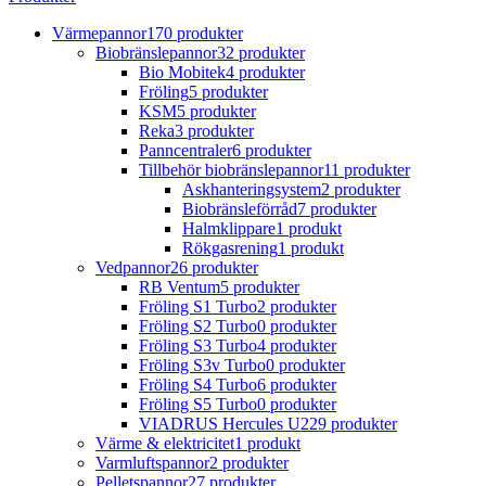
Värmepannor
170 produkter
Biobränslepannor
32 produkter
Bio Mobitek
4 produkter
Fröling
5 produkter
KSM
5 produkter
Reka
3 produkter
Panncentraler
6 produkter
Tillbehör biobränslepannor
11 produkter
Askhanteringsystem
2 produkter
Biobränsleförråd
7 produkter
Halmklippare
1 produkt
Rökgasrening
1 produkt
Vedpannor
26 produkter
RB Ventum
5 produkter
Fröling S1 Turbo
2 produkter
Fröling S2 Turbo
0 produkter
Fröling S3 Turbo
4 produkter
Fröling S3v Turbo
0 produkter
Fröling S4 Turbo
6 produkter
Fröling S5 Turbo
0 produkter
VIADRUS Hercules U22
9 produkter
Värme & elektricitet
1 produkt
Varmluftspannor
2 produkter
Pelletspannor
27 produkter