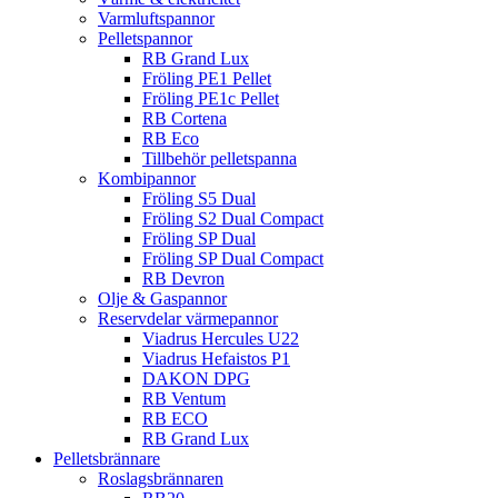
Varmluftspannor
Pelletspannor
RB Grand Lux
Fröling PE1 Pellet
Fröling PE1c Pellet
RB Cortena
RB Eco
Tillbehör pelletspanna
Kombipannor
Fröling S5 Dual
Fröling S2 Dual Compact
Fröling SP Dual
Fröling SP Dual Compact
RB Devron
Olje & Gaspannor
Reservdelar värmepannor
Viadrus Hercules U22
Viadrus Hefaistos P1
DAKON DPG
RB Ventum
RB ECO
RB Grand Lux
Pelletsbrännare
Roslagsbrännaren