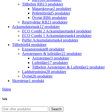
Tillbehör RB
13 produkter
Matarskruvar
2 produkter
Pelletsförråd
5 produkter
Övrigt RB
6 produkter
Reservdelar RB
23 produkter
Ackumulatortank
12 produkter
ECO Combi 2 Ackumulatortank
4 produkter
ECO Combi 1 Ackumulatortank
4 produkter
Puffer Ackumulatortank
4 produkter
Tillbehör
84 produkter
Expansionskärl
8 produkter
Aerotempers & luftridåer
22 produkter
Aerotemper
3 produkter
Luftridåer
17 produkter
Tillbehör Aerotemper & Luftridåer
2 produkter
Laddutrustning
28 produkter
Övrigt
26 produkter
Skorstenar
1 produkt
Stäng
Sök
Search