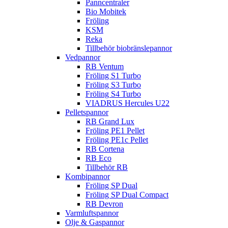
Panncentraler
Bio Mobitek
Fröling
KSM
Reka
Tillbehör biobränslepannor
Vedpannor
RB Ventum
Fröling S1 Turbo
Fröling S3 Turbo
Fröling S4 Turbo
VIADRUS Hercules U22
Pelletspannor
RB Grand Lux
Fröling PE1 Pellet
Fröling PE1c Pellet
RB Cortena
RB Eco
Tillbehör RB
Kombipannor
Fröling SP Dual
Fröling SP Dual Compact
RB Devron
Varmluftspannor
Olje & Gaspannor