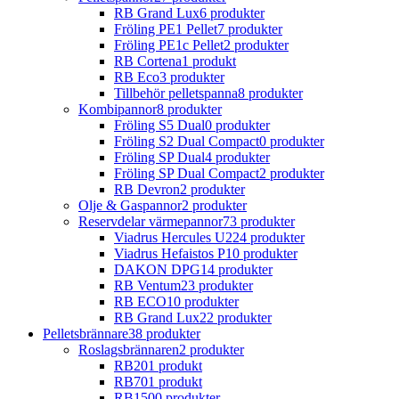
RB Grand Lux
6 produkter
Fröling PE1 Pellet
7 produkter
Fröling PE1c Pellet
2 produkter
RB Cortena
1 produkt
RB Eco
3 produkter
Tillbehör pelletspanna
8 produkter
Kombipannor
8 produkter
Fröling S5 Dual
0 produkter
Fröling S2 Dual Compact
0 produkter
Fröling SP Dual
4 produkter
Fröling SP Dual Compact
2 produkter
RB Devron
2 produkter
Olje & Gaspannor
2 produkter
Reservdelar värmepannor
73 produkter
Viadrus Hercules U22
4 produkter
Viadrus Hefaistos P1
0 produkter
DAKON DPG
14 produkter
RB Ventum
23 produkter
RB ECO
10 produkter
RB Grand Lux
22 produkter
Pelletsbrännare
38 produkter
Roslagsbrännaren
2 produkter
RB20
1 produkt
RB70
1 produkt
RB150
0 produkter