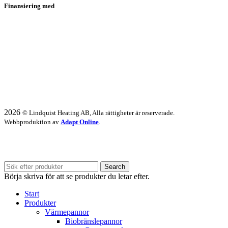
Finansiering med
2026
© Lindquist Heating AB, Alla rättigheter är reserverade.
Webbproduktion av
Adapt Online
.
Vi har semesterstängt 20/7 - 31/7.
Search
Börja skriva för att se produkter du letar efter.
Start
Produkter
Värmepannor
Biobränslepannor