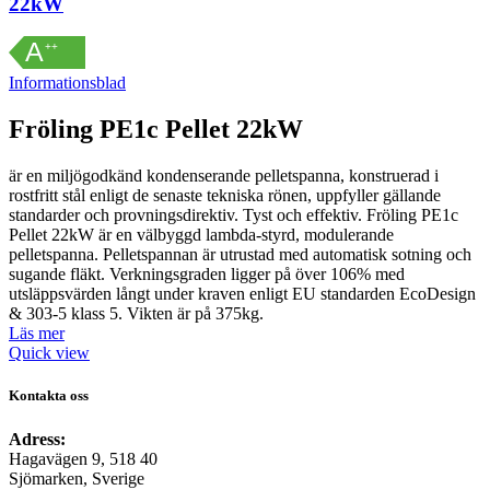
22kW
A
++
Informationsblad
Fröling PE1c Pellet 22kW
är en miljögodkänd kondenserande pelletspanna, konstruerad i
rostfritt stål enligt de senaste tekniska rönen, uppfyller gällande
standarder och provningsdirektiv. Tyst och effektiv. Fröling PE1c
Pellet 22kW är en välbyggd lambda-styrd, modulerande
pelletspanna. Pelletspannan är utrustad med automatisk sotning och
sugande fläkt. Verkningsgraden ligger på över 106% med
utsläppsvärden långt under kraven enligt EU standarden EcoDesign
& 303-5 klass 5. Vikten är på 375kg.
Läs mer
Quick view
Kontakta oss
Adress:
Hagavägen 9, 518 40
Sjömarken, Sverige