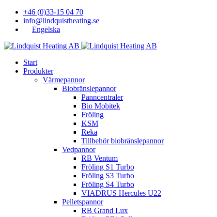
+46 (0)33-15 04 70
info@lindquistheating.se
Engelska
Start
Produkter
Värmepannor
Biobränslepannor
Panncentraler
Bio Mobitek
Fröling
KSM
Reka
Tillbehör biobränslepannor
Vedpannor
RB Ventum
Fröling S1 Turbo
Fröling S3 Turbo
Fröling S4 Turbo
VIADRUS Hercules U22
Pelletspannor
RB Grand Lux