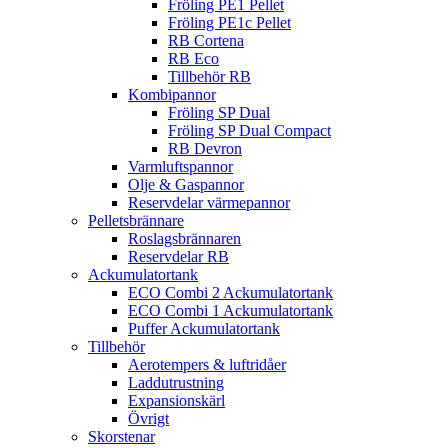
Fröling PE1 Pellet
Fröling PE1c Pellet
RB Cortena
RB Eco
Tillbehör RB
Kombipannor
Fröling SP Dual
Fröling SP Dual Compact
RB Devron
Varmluftspannor
Olje & Gaspannor
Reservdelar värmepannor
Pelletsbrännare
Roslagsbrännaren
Reservdelar RB
Ackumulatortank
ECO Combi 2 Ackumulatortank
ECO Combi 1 Ackumulatortank
Puffer Ackumulatortank
Tillbehör
Aerotempers & luftridåer
Laddutrustning
Expansionskärl
Övrigt
Skorstenar