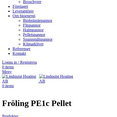
Broschyrer
Företaget
Leverantörer
Om bioenergi
Biobränslepannor
Flispannor
Halmpannor
Pelletspannor
Spannmålspannor
Klimatklivet
Referenser
Kontakt
Logga in / Registrera
0
items
Meny
0
items
Fröling PE1c Pellet
Produkter