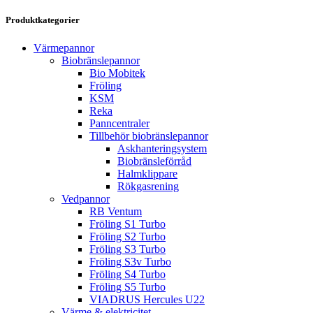
Produktkategorier
Värmepannor
Biobränslepannor
Bio Mobitek
Fröling
KSM
Reka
Panncentraler
Tillbehör biobränslepannor
Askhanteringsystem
Biobränsleförråd
Halmklippare
Rökgasrening
Vedpannor
RB Ventum
Fröling S1 Turbo
Fröling S2 Turbo
Fröling S3 Turbo
Fröling S3v Turbo
Fröling S4 Turbo
Fröling S5 Turbo
VIADRUS Hercules U22
Värme & elektricitet