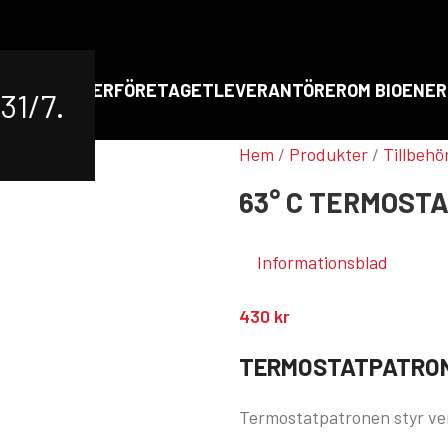
RT
PRODUKTER
FÖRETAGET
LEVERANTÖRER
OM BIOENER
31/7.
Hem
/
Produkter
/
Tillbehö
63° C TERMOST
Informationsblad
430
kr
TERMOSTATPATRON
Termostatpatronen styr ven