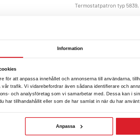
Termostatpatron typ 5839, 
RSK nr:
6861826
Lev art nr
Information
cookies
e för att anpassa innehållet och annonserna till användarna, tillh
Artikelnr:
Termostatpatr_
vår trafik. Vi vidarebefordrar även sådana identifierare och anna
nnons- och analysföretag som vi samarbetar med. Dessa kan i sin
Share:
har tillhandahållit eller som de har samlat in när du har använt 
YTTERLIGARE INFORMATION
Anpassa