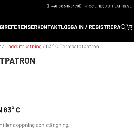
+46 (0)33-15 04 70
INFO@LINDQUISTHEATING.SE
GI
REFERENSER
KONTAKT
LOGGA IN / REGISTRERA
r
/
Laddutrustning
/
63° C Termostatpatron
ATPATRON
 63° C
tilens öppning och stängning.