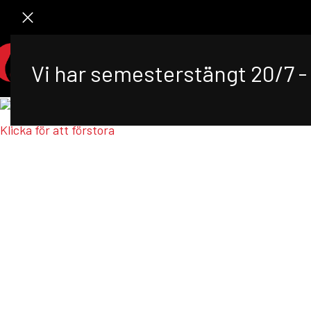
STA
Vi har semesterstängt 20/7 - 
Klicka för att förstora