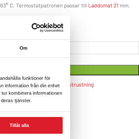
63° C. Termostatpatronen passar till
Laddomat 21
mm.
:
110063
Om
LÄGG TILL I VARUKORG
andahålla funktioner för
63
Kategorier:
Tillbehör
,
Laddutrustning
n information från din enhet
 tur kombinera informationen
deras tjänster.
Tillåt alla