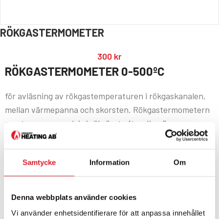
RÖKGASTERMOMETER
300
kr
RÖKGASTERMOMETER 0-500ºC
för avläsning av rökgastemperaturen i rökgaskanalen,
mellan värmepanna och skorsten. Rökgastermometern
monteras exempelvis i rökröret efter din
värmepanna
.
Om motdragslucka är installerad på rökröret, monteras
rökgastermometern innan motdragsluckan för korrekt
Samtycke
Information
Om
avläsning av rökgastemperatur. Rökgastermometerns
tavla Ø 50 mm, mätområde 0-500ºC. Givare Ø 6 mm,
längd 150 mm och passar i håldiameter 6-11 mm (Gängad
Denna webbplats använder cookies
konisk hylsa medföljer).
Vi använder enhetsidentifierare för att anpassa innehållet