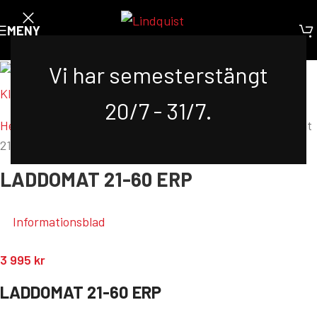
MENY
Vi har semesterstängt
Klicka för att förstora
20/7 - 31/7.
Hem
/
Produkter
/
Tillbehör
/
Laddutrustning
/
Laddomat
21-60 ErP
LADDOMAT 21-60 ERP
Informationsblad
3 995
kr
LADDOMAT 21-60 ERP