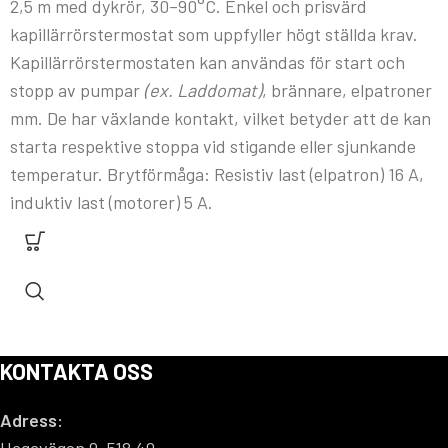
2,5 m med dykrör, 30–90°C. Enkel och prisvärd
kapillärrörstermostat som uppfyller högt ställda krav.
Kapillärrörstermostaten kan användas för start och
stopp av pumpar
(ex. Laddomat)
, brännare, elpatroner
mm. De har växlande kontakt, vilket betyder att de kan
starta respektive stoppa vid stigande eller sjunkande
temperatur. Brytförmåga: Resistiv last (elpatron) 16 A,
induktiv last (motorer) 5 A.
KONTAKTA OSS
Adress: