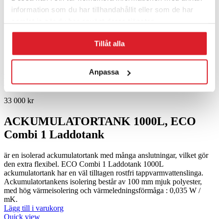
information som du har tillhandahållit eller som de har
samlat in när du har använt deras tjänster.
Tillåt alla
1000L Ackumulatortank, ECO Combi 1 Laddotank
Anpassa
ErP
33 000
kr
ACKUMULATORTANK 1000L, ECO
Combi 1 Laddotank
är en isolerad ackumulatortank med många anslutningar, vilket gör
den extra flexibel. ECO Combi 1 Laddotank 1000L
ackumulatortank har en väl tilltagen rostfri tappvarmvattenslinga.
Ackumulatortankens isolering består av 100 mm mjuk polyester,
med hög värmeisolering och värmeledningsförmåga : 0,035 W /
mK.
Lägg till i varukorg
Quick view