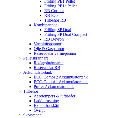
Fröling PE1 Pellet
Fröling PE1c Pellet
RB Cortena
RB Eco
Tillbehör RB
Kombipannor
Fröling SP Dual
Fröling SP Dual Compact
RB Devron
Varmluftspannor
Olje & Gaspannor
Reservdelar värmepannor
Pelletsbrännare
Roslagsbrännaren
Reservdelar RB
Ackumulatortank
ECO Combi 2 Ackumulatortank
ECO Combi 1 Ackumulatortank
Puffer Ackumulatortank
Tillbehör
Aerotempers & luftridåer
Laddutrustning
Expansionskärl
Övrigt
Skorstenar