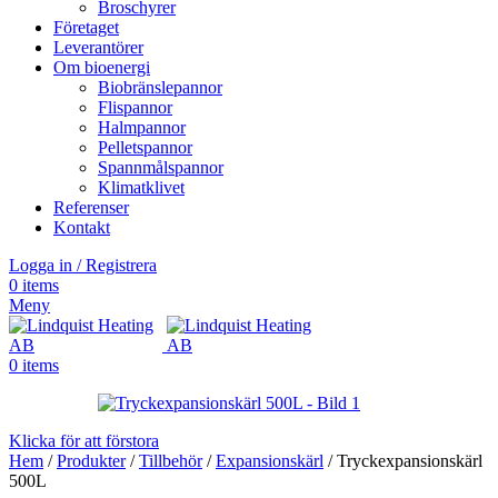
Broschyrer
Företaget
Leverantörer
Om bioenergi
Biobränslepannor
Flispannor
Halmpannor
Pelletspannor
Spannmålspannor
Klimatklivet
Referenser
Kontakt
Logga in / Registrera
0
items
Meny
0
items
Klicka för att förstora
Hem
/
Produkter
/
Tillbehör
/
Expansionskärl
/
Tryckexpansionskärl
500L