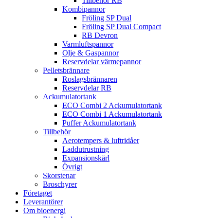
Tillbehör RB
Kombipannor
Fröling SP Dual
Fröling SP Dual Compact
RB Devron
Varmluftspannor
Olje & Gaspannor
Reservdelar värmepannor
Pelletsbrännare
Roslagsbrännaren
Reservdelar RB
Ackumulatortank
ECO Combi 2 Ackumulatortank
ECO Combi 1 Ackumulatortank
Puffer Ackumulatortank
Tillbehör
Aerotempers & luftridåer
Laddutrustning
Expansionskärl
Övrigt
Skorstenar
Broschyrer
Företaget
Leverantörer
Om bioenergi