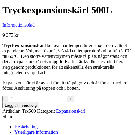
Tryckexpansionskärl 500L
Informationsblad
9 375
kr
Tryckexpansionskärl
behövs när temperaturen stiger och vattnet
expanderar. Volymen ökar 1,5% vid en temperaturökning från 20°C
till 60°C. Den större vattenvolymen måste få plats någonstans och
det är expansionskärlets uppgift. Kärlen är kvalitetstestade i flera
steg genom produktionen för att säkerställa den strukturella
integriteten i varje kärl.
Expansionskärlet är avsett för att stå på golv och är försett med tre
fötter. Anslutning på toppen och i botten.
Tryckexpansionskärl
500L
Lägg till i varukorg
mängd
Artikelnr:
Trx500
Kategori:
Expansionskärl
Share:
Beskrivning
Ytterligare information