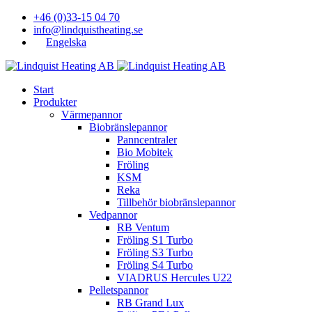
+46 (0)33-15 04 70
info@lindquistheating.se
Engelska
Start
Produkter
Värmepannor
Biobränslepannor
Panncentraler
Bio Mobitek
Fröling
KSM
Reka
Tillbehör biobränslepannor
Vedpannor
RB Ventum
Fröling S1 Turbo
Fröling S3 Turbo
Fröling S4 Turbo
VIADRUS Hercules U22
Pelletspannor
RB Grand Lux