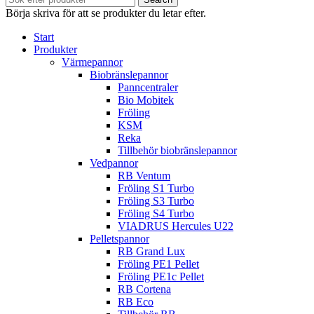
Börja skriva för att se produkter du letar efter.
Start
Produkter
Värmepannor
Biobränslepannor
Panncentraler
Bio Mobitek
Fröling
KSM
Reka
Tillbehör biobränslepannor
Vedpannor
RB Ventum
Fröling S1 Turbo
Fröling S3 Turbo
Fröling S4 Turbo
VIADRUS Hercules U22
Pelletspannor
RB Grand Lux
Fröling PE1 Pellet
Fröling PE1c Pellet
RB Cortena
RB Eco