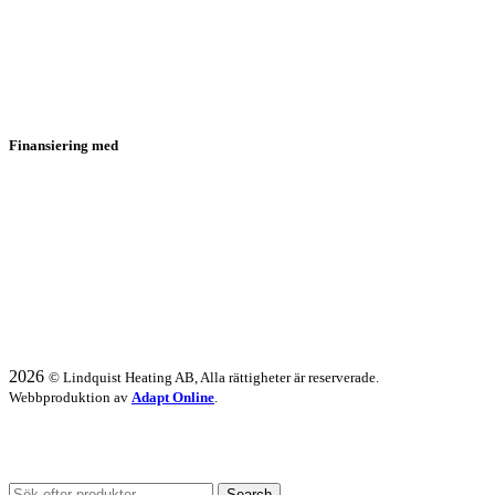
Finansiering med
2026
© Lindquist Heating AB, Alla rättigheter är reserverade.
Webbproduktion av
Adapt Online
.
Vi har semesterstängt 20/7 - 31/7.
Search