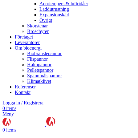
Aerotempers & luftridåer
Laddutrustning
Expansionskärl
Övrigt
Skorstenar
Broschyrer
Företaget
Leverantörer
Om bioenergi
Biobränslepannor
Flispannor
Halmpannor
Pelletspannor
Spannmålspannor
Klimatklivet
Referenser
Kontakt
Logga in / Registrera
0
items
Meny
0
items