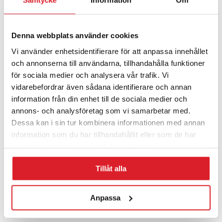
Samtycke
Information
Om
Denna webbplats använder cookies
Vi använder enhetsidentifierare för att anpassa innehållet
och annonserna till användarna, tillhandahålla funktioner
Elpatron 6 kW, R40
för sociala medier och analysera vår trafik. Vi
vidarebefordrar även sådana identifierare och annan
3 390
kr
information från din enhet till de sociala medier och
Elpatron 6 kW, R40
annons- och analysföretag som vi samarbetar med.
Dessa kan i sin tur kombinera informationen med annan
är anpassad för vattenuppvärmning i värmepannor och
information som du har tillhandahållit eller som de har
ackumulatortankar med temperaturområde 30-90°C. Elpatron 6 kW
samlat in när du har använt deras tjänster.
är försedd med direktbrytande styrutrustning i en kopplingsbox
innehållande 1-stegs termostat 30-90°C och 3-poligt
Tillåt alla
överhettningsskydd. Kopplingsboxen är av pressgjuten aluminium.
Elpatronen levereras med R40 gänga i mässing och själva elementet
är av syrafast rostfritt stål.
Lägg till i varukorg
Anpassa
Quick view