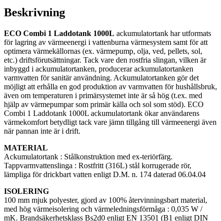
Beskrivning
ECO Combi 1 Laddotank 1000L
ackumulatortank har utformats
för lagring av värmeenergi i vattenburna värmesystem samt för att
optimera värmekällornas (ex. värmepump, olja, ved, pellets, sol,
etc.) driftsförutsättningar. Tack vare den rostfria slingan, vilken är
inbyggd i ackumulatortanken, producerar ackumulatortanken
varmvatten för sanitär användning. Ackumulatortanken gör det
möjligt att erhålla en god produktion av varmvatten för hushållsbruk,
även om temperaturen i primärsystemet inte är så hög (t.ex. med
hjälp av värmepumpar som primär källa och sol som stöd). ECO
Combi 1 Laddotank 1000L ackumulatortank ökar användarens
värmekomfort betydligt tack vare jämn tillgång till värmeenergi även
när pannan inte är i drift.
MATERIAL
Ackumulatortank : Stålkonstruktion med ex-teriörfärg.
Tappvarmvattenslinga : Rostfritt (316L) stål korrugerade rör,
lämpliga för drickbart vatten enligt D.M. n. 174 daterad 06.04.04
ISOLERING
100 mm mjuk polyester, gjord av 100% återvinningsbart material,
med hög värmeisolering och värmeledningsförmåga : 0,035 W /
mK. Brandsäkerhetsklass Bs2d0 enligt EN 13501 (B1 enligt DIN