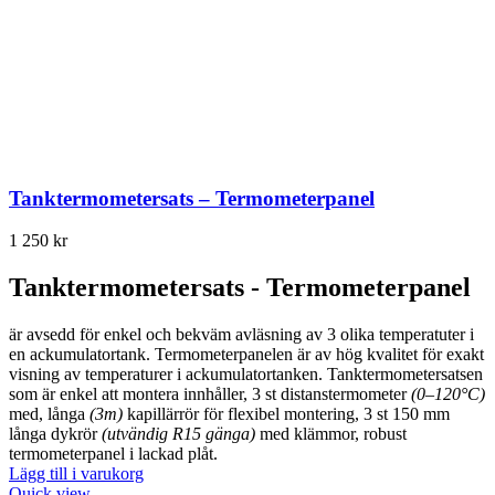
Tanktermometersats – Termometerpanel
1 250
kr
Tanktermometersats - Termometerpanel
är avsedd för enkel och bekväm avläsning av 3 olika temperatuter i
en ackumulatortank. Termometerpanelen är av hög kvalitet för exakt
visning av temperaturer i ackumulatortanken. Tanktermometersatsen
som är enkel att montera innhåller, 3 st distanstermometer
(0–120°C)
med, långa
(3m)
kapillärrör för flexibel montering, 3 st 150 mm
långa dykrör
(utvändig R15 gänga)
med klämmor, robust
termometerpanel i lackad plåt.
Lägg till i varukorg
Quick view