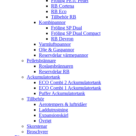
Fröling PE1c Pellet
RB Cortena
RB Eco
Tillbehör RB
Kombipannor
Fröling SP Dual
Fröling SP Dual Compact
RB Devron
Varmluftspannor
Olje & Gaspannor
Reservdelar värmepannor
Pelletsbrännare
Roslagsbrännaren
Reservdelar RB
Ackumulatortank
ECO Combi 2 Ackumulatortank
ECO Combi 1 Ackumulatortank
Puffer Ackumulatortank
Tillbehör
Aerotempers & luftridåer
Laddutrustning
Expansionskärl
Övrigt
Skorstenar
Broschyrer