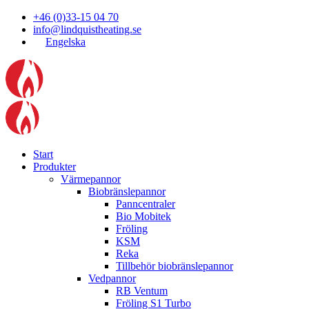
+46 (0)33-15 04 70
info@lindquistheating.se
Engelska
Start
Produkter
Värmepannor
Biobränslepannor
Panncentraler
Bio Mobitek
Fröling
KSM
Reka
Tillbehör biobränslepannor
Vedpannor
RB Ventum
Fröling S1 Turbo