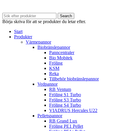
Vi har semesterstängt 20/7 - 31/7.
Search
Börja skriva för att se produkter du letar efter.
Start
Produkter
Värmepannor
Biobränslepannor
Panncentraler
Bio Mobitek
Fröling
KSM
Reka
Tillbehör biobränslepannor
Vedpannor
RB Ventum
Fröling S1 Turbo
Fröling S3 Turbo
Fröling S4 Turbo
VIADRUS Hercules U22
Pelletspannor
RB Grand Lux
Fröling PE1 Pellet