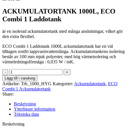
ACKUMULATORTANK 1000L, ECO
Combi 1 Laddotank
är en isolerad ackumulatortank med många anslutningar, vilket gör
den extra flexibel.
ECO Combi 1 Laddotank 1000L ackumulatortank har en väl
tilltagen rostfri tappvarmvattenslinga. Ackumulatortankens isolering
består av 100 mm mjuk polyester, med hög värmeisolering och
värmeledningsförmåga : 0,035 W / mK.
1000L
Ackumulatortank,
Lägg till i varukorg
ECO
Artikelnr:
Trb_1000_HYG
Kategorier:
Ackumulatortank
,
ECO
Combi
Combi 1 Ackumulatortank
1
Share:
Laddotank
ErP
Beskrivning
mängd
Ytterligare information
Tekniska data
Beskrivning