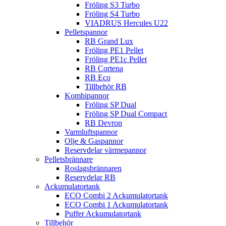
Fröling S3 Turbo
Fröling S4 Turbo
VIADRUS Hercules U22
Pelletspannor
RB Grand Lux
Fröling PE1 Pellet
Fröling PE1c Pellet
RB Cortena
RB Eco
Tillbehör RB
Kombipannor
Fröling SP Dual
Fröling SP Dual Compact
RB Devron
Varmluftspannor
Olje & Gaspannor
Reservdelar värmepannor
Pelletsbrännare
Roslagsbrännaren
Reservdelar RB
Ackumulatortank
ECO Combi 2 Ackumulatortank
ECO Combi 1 Ackumulatortank
Puffer Ackumulatortank
Tillbehör