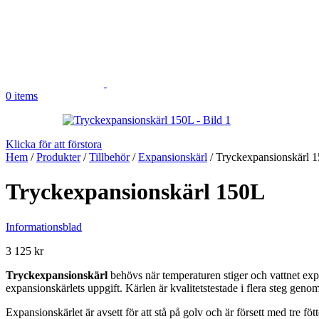
0
items
Klicka för att förstora
Hem
/
Produkter
/
Tillbehör
/
Expansionskärl
/
Tryckexpansionskärl 
Tryckexpansionskärl 150L
Informationsblad
3 125
kr
Tryckexpansionskärl
behövs när temperaturen stiger och vattnet ex
expansionskärlets uppgift. Kärlen är kvalitetstestade i flera steg genom 
Expansionskärlet är avsett för att stå på golv och är försett med tre föt