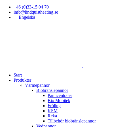
+46 (0)33-15 04 70
info@lindquistheating.se
Engelska
Start
Produkter
Värmepannor
Biobränslepannor
Panncentraler
Bio Mobitek
Fröling
KSM
Reka
Tillbehör biobränslepannor
Vedpannor