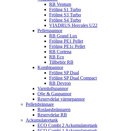
RB Ventum
Fröling S1 Turbo
Fröling S3 Turbo
Fröling S4 Turbo
VIADRUS Hercules U22
Pelletspannor
RB Grand Lux
Fröling PE1 Pellet
Fröling PE1c Pellet
RB Cortena
RB Eco
Tillbehör RB
Kombipannor
Fröling SP Dual
Fröling SP Dual Compact
RB Devron
Varmluftspannor
Olje & Gaspannor
Reservdelar värmepannor
Pelletsbrännare
Roslagsbrännaren
Reservdelar RB
Ackumulatortank
ECO Combi 2 Ackumulatortank
ECO Combi 1 Ackumulatortank