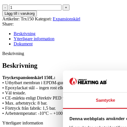
Tryckexpansionskärl
150L
Lägg till i varukorg
mängd
Artikelnr:
Trx150
Kategori:
Expansionskärl
Share:
Beskrivning
Ytterligare information
Dokument
Beskrivning
Beskrivning
Tryckexpansionskärl 150L:
• Utbytbart membran i EPDM-gummi.
• Epoxylackat stål – ingen rost eller korrosion.
• Väl testade.
• CE-märkta enligt Direktiv PED 97 /23/CE.
Samtycke
• Max. arbetstryck: 8 bar.
• Förtryck från fabrik: 1,5 bar.
• Arbetstemperatur: -10°C – +100°C.
Denna webbplats använder 
Ytterligare information