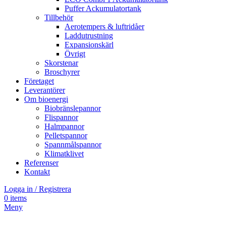
Puffer Ackumulatortank
Tillbehör
Aerotempers & luftridåer
Laddutrustning
Expansionskärl
Övrigt
Skorstenar
Broschyrer
Företaget
Leverantörer
Om bioenergi
Biobränslepannor
Flispannor
Halmpannor
Pelletspannor
Spannmålspannor
Klimatklivet
Referenser
Kontakt
Logga in / Registrera
0
items
Meny