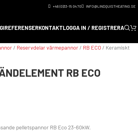
+46 (0)33-15 04 70
INFO@LINDQUISTHEATING.SE
GI
REFERENSER
KONTAKT
LOGGA IN / REGISTRERA
annor
/
Reservdelar värmepannor
/
RB ECO
/
Keramiskt
TÄNDELEMENT RB ECO
ssande pelletspannor RB Eco 23-60kW.