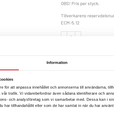
OBS! Pris per styck.
Tillverkarens reservdelsn
ECM-5.12
Information
Artikelnr:
RBRE_TElement
Kategori:
RB ECO
cookies
Share:
e för att anpassa innehållet och annonserna till användarna, tillh
vår trafik. Vi vidarebefordrar även sådana identifierare och anna
nnons- och analysföretag som vi samarbetar med. Dessa kan i sin
BESKRIVNING
YTTERLIGARE INFORMATION
har tillhandahållit eller som de har samlat in när du har använt 