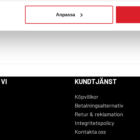
Anpassa
B Eco 23-60 kW.
 VI
KUNDTJÄNST
Köpvillkor
Betalningsalternativ
Retur & reklamation
Integritetspolicy
Kontakta oss