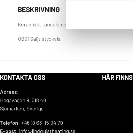
BESKRIVNING
Keramiskt tändelement passande pelletspannor R
OBS! Säljs styckvis.
KONTAKTA OSS
HÄR FINNS
Adress:
Hagavägen 9, 518 40
Sjömarken, Sverige
Telefon
: +46 (0)33-15 04 70
E-post:
info@lindquistheating.se