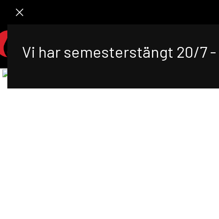
STA
Vi har semesterstängt 20/7 - 
Klicka för att förstora