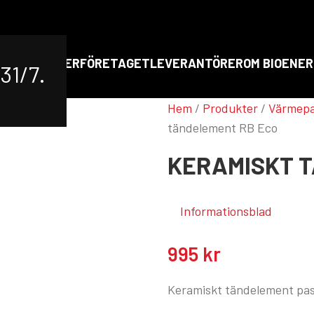
RT
PRODUKTER
FÖRETAGET
LEVERANTÖRER
OM BIOENER
31/7.
Hem
/
Produkter
/
Värmep
tändelement RB Eco
KERAMISKT 
Informationsblad
995
kr
Keramiskt tändelement pa