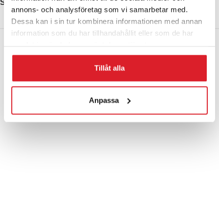
Share:
annons- och analysföretag som vi samarbetar med.
Dessa kan i sin tur kombinera informationen med annan
information som du har tillhandahållit eller som de har
Kontakta oss
samlat in när du har använt deras tjänster.
Adress:
Tillåt alla
Hagavägen 9, 518 40
Sjömarken, Sverige
Anpassa
Telefon
: +46 (0)33-15 04 70
E-post:
info@lindquistheating.se
Organisationsnummer:
556681-6798
Här finns vi