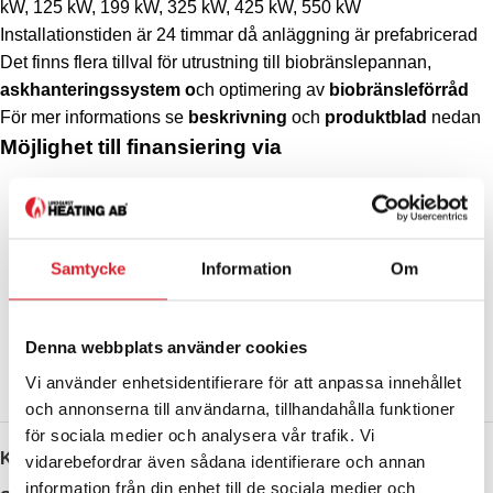
kW, 125 kW, 199 kW, 325 kW, 425 kW, 550 kW
Installationstiden är 24 timmar då anläggning är prefabricerad
Det finns flera tillval för utrustning till biobränslepannan,
askhanteringssystem
o
ch optimering av
biobränsleförråd
För mer informations se
beskrivning
och
produktblad
nedan
Möjlighet till finansiering via
Samtycke
Information
Om
Denna webbplats använder cookies
Vi använder enhetsidentifierare för att anpassa innehållet
och annonserna till användarna, tillhandahålla funktioner
för sociala medier och analysera vår trafik. Vi
Kategorier:
KSM
,
Panncentraler
vidarebefordrar även sådana identifierare och annan
information från din enhet till de sociala medier och