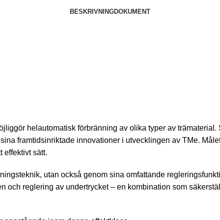
BESKRIVNING
DOKUMENT
liggör helautomatisk förbränning av olika typer av trämateria
sina framtidsinriktade innovationer i utvecklingen av TMe. Målet
effektivt sätt.
ningsteknik, utan också genom sina omfattande regleringsfunkti
 och reglering av undertrycket – en kombination som säkerställe