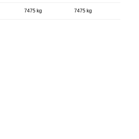
7475 kg
7475 kg
ISO Certifieringar
Betala med Klarna