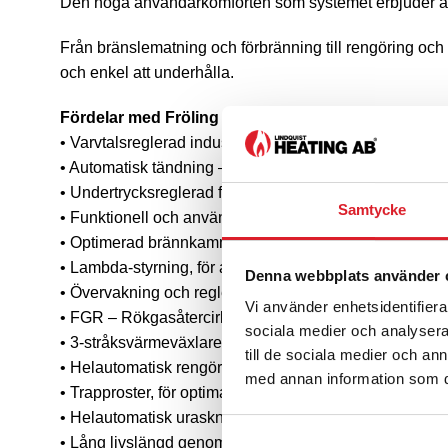
Den höga användarkomforten som systemet erbjuder är
Från bränslematning och förbränning till rengöring och 
och enkel att underhålla.
Fördelar med Fröling T4e flispanna:
• Varvtalsreglerad industriell rökgasfläkt, möjlighet till 
• Automatisk tändning – Industriell varmluftständare.
• Undertrycksreglerad förbränning
Samtycke
• Funktionell och användarvänlig styrenhet med 10,2″
• Optimerad brännkammare av kiselkarbid som ger lägst
• Lambda-styrning, för absolut högsta verkningsgrad.
Denna webbplats använder 
• Övervakning och reglering av eldstadstemperatur.
Vi använder enhetsidentifierar
• FGR – Rökgasåtercirkulering för minskade utsläpp.
sociala medier och analysera 
• 3-stråksvärmeväxlare med stående rökgaskanaler med
till de sociala medier och a
• Helautomatisk rengöring av rökgaskanalerna.
med annan information som du 
• Trapproster, för optimal förbränning
• Helautomatisk uraskning av pannans samtliga delar.
• Lång livslängd genom rejäl och beprövad konstruktio