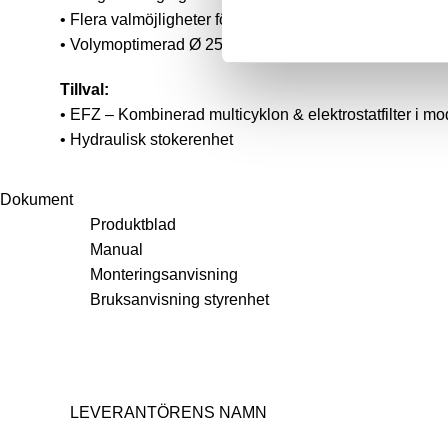
• Flera valmöjligheter för asklagring.
• Volymoptimerad Ø 250 mm cellslussmatare – två ka
Tillval:
• EFZ – Kombinerad multicyklon & elektrostatfilter i mo
• Hydraulisk stokerenhet
Dokument
Produktblad
Manual
Monteringsanvisnin
g
Bruksanvisning styrenhet
LEVERANTÖRENS NAMN