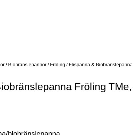
+46 (0)33-15 04 70
info@lindquistheating.se
erantörer
Om bioenergi
Referenser
Kontakt
Logga in / Registrera
or
/
Biobränslepannor
/
Fröling
/
Flispanna & Biobränslepanna
Biobränslepanna Fröling TMe,
nna/biobränslepanna