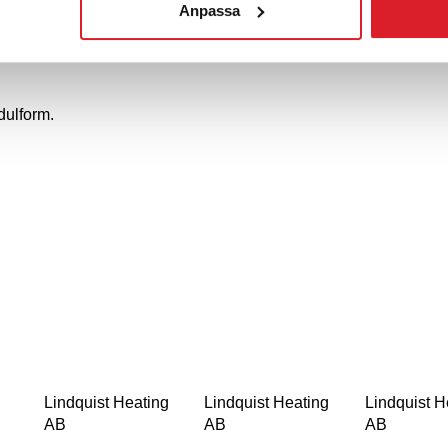
Anpassa
mmare som skydd mot bakbrand.
dulform.
Lindquist Heating
Lindquist Heating
Lindquist H
AB
AB
AB