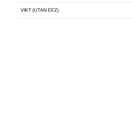
VIKT (UTAN EFZ)
Kontakta oss
Här finns vi
Adress:
Hagavägen 9, 518 40
Sjömarken, Sverige
Telefon
: +46 (0)33-15 04 70
E-post:
info@lindquistheating.se
Organisationsnummer:
556681-6798