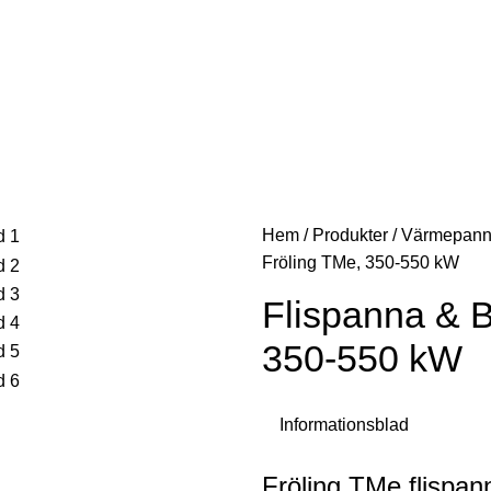
Start
Produkter
Företaget
Lev
Hem
/
Produkter
/
Värmepann
Fröling TMe, 350-550 kW
Flispanna & 
350-550 kW
Informationsblad
Fröling TMe flispa