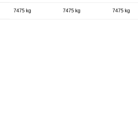
7475 kg
7475 kg
7475 kg
Kundtjänst
Köpvillkor
Betalningsalternativ
Retur & reklamation
Integritetspolicy
Kontakta oss