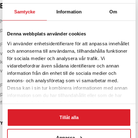
BESKRIVNING
Samtycke
Information
Om
Många villaägare drabbas av strömavbrott, som skapar
problem med uppvärmningen.
Denna webbplats använder cookies
Vi använder enhetsidentifierare för att anpassa innehållet
För dig som värmer huset med en vedpanna eller en
och annonserna till användarna, tillhandahålla funktioner
vattenmantlad vedkamin är det en stor trygghet att ha
för sociala medier och analysera vår trafik. Vi
kvar full driftsäkerhet, och en fungerande cirkulation i
vidarebefordrar även sådana identifierare och annan
värmesystemet, även vid ett strömavbrott.
information från din enhet till de sociala medier och
annons- och analysföretag som vi samarbetar med.
För dig som har uppvärmning med pelletskamin eller
Dessa kan i sin tur kombinera informationen med annan
pelletsbrännare, är det skönt att få fortsatt värme under
information som du har tillhandahållit eller som de har
flera timmar när strömmen har försvunnit.
samlat in när du har använt deras tjänster.
Tillåt alla
Ytterligare information
Anpassa