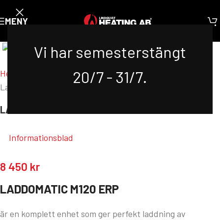
MENY
Klicka för att förstora
Vi har semesterstängt
20/7 - 31/7.
Hem
/
Produkter
/
Tillbehör
/
Laddutrustning
/
Laddomatic M120 TVM ErP
LADDOMATIC M120 TVM ERP
Informationsblad
8 450
kr
LADDOMATIC M120 ERP
är en komplett enhet som ger perfekt laddning av