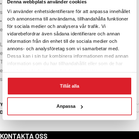
Denna webbplats använder cookies
• Tack vare det motoriserade Thermomatic TVM 2.0
ställdonet blir regleringen exakt.
Vi använder enhetsidentifierare för att anpassa innehållet
och annonserna till användarna, tillhandahålla funktioner
• Inbyggd backventil för självcirkulation i slutfasen av
för sociala medier och analysera vår trafik. Vi
eldningen och vid strömavbrott.
vidarebefordrar även sådana identifierare och annan
information från din enhet till de sociala medier och
Laddomatic M120 TVM är avsedd för värmepannor med
annons- och analysföretag som vi samarbetar med.
egen returtemperaturstyrning. Ställdonet Thermomatic
Dessa kan i sin tur kombinera informationen med annan
TVM 2.0 kräver alltså en styrsignal från värmepannans
information som du har tillhandahållit eller som de har
eget styrsystem. Ställdonet har en gångtid på 147
samlat in när du har använt deras tjänster.
sekunder.
Tillåt alla
Ytterligare information
Anpassa
Dokument
KONTAKTA OSS