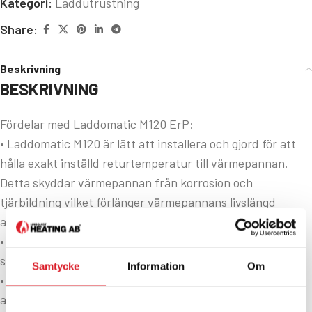
Kategori:
Laddutrustning
Share:
Beskrivning
BESKRIVNING
Fördelar med Laddomatic M120 ErP:
• Laddomatic M120 är lätt att installera och gjord för att
hålla exakt inställd returtemperatur till värmepannan.
Detta skyddar värmepannan från korrosion och
tjärbildning vilket förlänger värmepannans livslängd
avsevärt.
• Höjer värmepannans verkningsgradd genom att snabbt
se till att rätt temperatur uppnås.
Samtycke
Information
Om
• Laddar ackumulatortanken med lågt flöde för att se till
att bästa komfort uppnås.