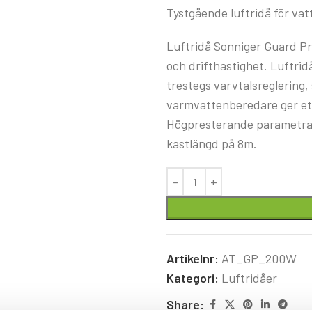
Tystgående luftridå för vat
Luftridå Sonniger Guard Pr
och drifthastighet. Luftri
trestegs varvtalsreglering,
varmvattenberedare ger ett
Högpresterande parametrar
kastlängd på 8m.
Artikelnr:
AT_GP_200W
Kategori:
Luftridåer
Share: