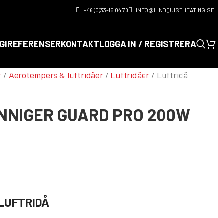
+46 (0)33-15 04 70
INFO@LINDQUISTHEATING.SE
GI
REFERENSER
KONTAKT
LOGGA IN / REGISTRERA
r
/
Aerotempers & luftridåer
/
Luftridåer
/
Luftridå
NNIGER GUARD PRO 200W
LUFTRIDÅ