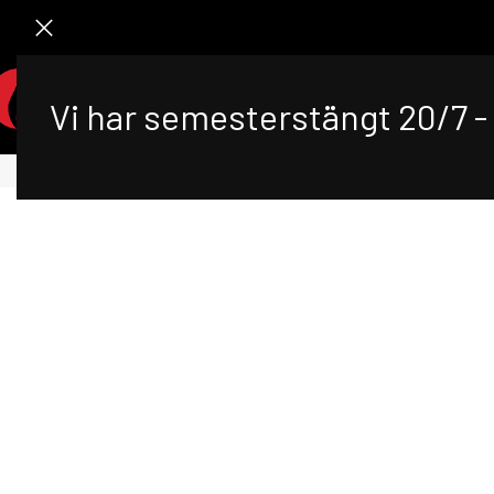
STA
Vi har semesterstängt 20/7 - 
Klicka för 