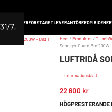
RT
PRODUKTER
FÖRETAGET
LEVERANTÖRER
OM BIOENER
31/7.
att förstora
Hem
/
Produkter
/
Tillbehö
Sonniger Guard Pro 200W
LUFTRIDÅ SO
Informationsblad
22 600
kr
HÖGPRESTERANDE 