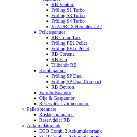
RB Ventum
Fröling S1 Turbo
Fröling S3 Turbo
Fröling S4 Turbo
VIADRUS Hercules U22
Pelletspannor
RB Grand Lux
Fröling PE1 Pellet
Fröling PE1c Pellet
RB Cortena
RB Eco
Tillbehör RB
Kombipannor
Fröling SP Dual
Fröling SP Dual Compact
RB Devron
Varmluftspannor
Olje & Gaspannor
Reservdelar värmepannor
Pelletsbrännare
Roslagsbrännaren
Reservdelar RB
Ackumulatortank
ECO Combi 2 Ackumulatortank
ECO Combi 1 Ackumulatortank