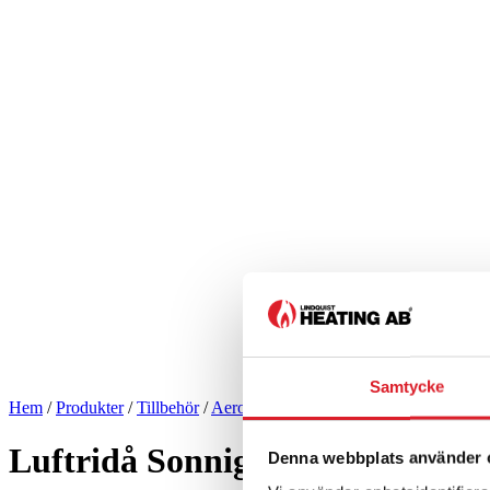
Samtycke
Hem
/
Produkter
/
Tillbehör
/
Aerotempers & luftridåer
/
Luftridåer
/
L
Luftridå Sonniger Guard Pro 1
Denna webbplats använder 