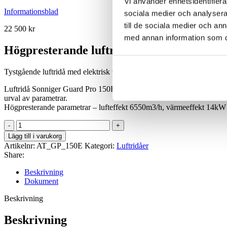
Vi använder enhetsidentifierar
Informationsblad
sociala medier och analysera 
till de sociala medier och a
22 500
kr
med annan information som du 
Högpresterande luftridå
Tystgående luftridå med elektrisk värmare, avsedd för industriellt bruk
Luftridå Sonniger Guard Pro 150E är tillverkad av högsta kvalitet, ava
urval av parametrar.
Högpresterande parametrar – lufteffekt 6550m3/h, värmeeffekt 14kW
Luftridå
Sonniger
Lägg till i varukorg
Guard
Artikelnr:
AT_GP_150E
Kategori:
Luftridåer
Pro
Share:
150E
mängd
Beskrivning
Dokument
Beskrivning
Beskrivning