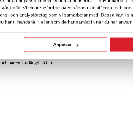
e för att anpassa innehållet och annonserna till användarna, tillh
vår trafik. Vi vidarebefordrar även sådana identifierare och anna
nnons- och analysföretag som vi samarbetar med. Dessa kan i sin
har tillhandahållit eller som de har samlat in när du har använt 
.
Anpassa
ncerad teknik och drifthastighet. Luftridån använder två högpresterande
 och har en kastlängd på 8m