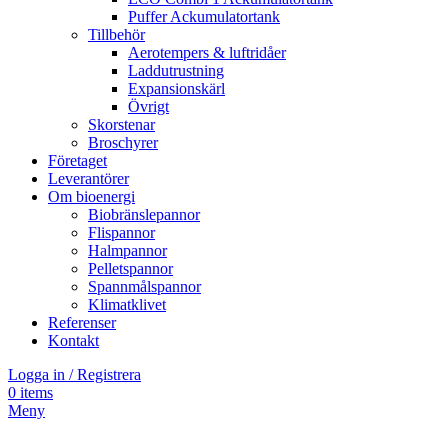
Puffer Ackumulatortank
Tillbehör
Aerotempers & luftridåer
Laddutrustning
Expansionskärl
Övrigt
Skorstenar
Broschyrer
Företaget
Leverantörer
Om bioenergi
Biobränslepannor
Flispannor
Halmpannor
Pelletspannor
Spannmålspannor
Klimatklivet
Referenser
Kontakt
Logga in / Registrera
0
items
Meny