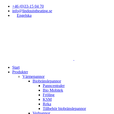
+46 (0)33-15 04 70
info@lindquistheating.se
Engelska
Start
Produkter
Värmepannor
Biobränslepannor
Panncentraler
Bio Mobitek
Fröling
KSM
Reka
Tillbehör biobränslepannor
Vedpannor