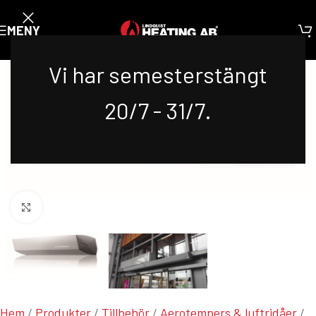
MENY
Vi har semesterstängt
20/7 - 31/7.
Klicka för att förstora
Hem
/
Produkter
/
Tillbehör
/
Aerotempers & luftridåer
/