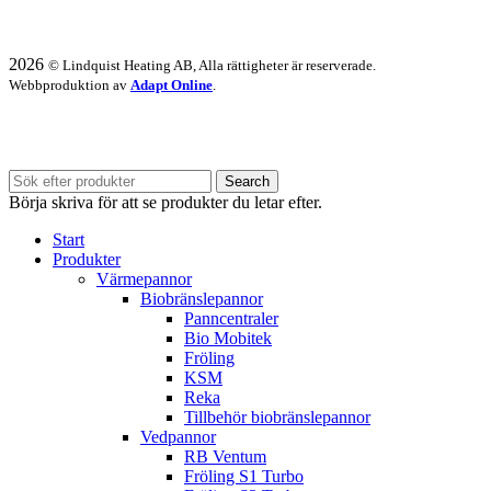
2026
© Lindquist Heating AB, Alla rättigheter är reserverade.
Webbproduktion av
Adapt Online
.
Vi har semesterstängt 20/7 - 31/7.
Search
Börja skriva för att se produkter du letar efter.
Start
Produkter
Värmepannor
Biobränslepannor
Panncentraler
Bio Mobitek
Fröling
KSM
Reka
Tillbehör biobränslepannor
Vedpannor
RB Ventum
Fröling S1 Turbo