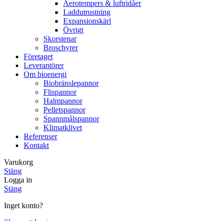
Aerotempers & luftridåer
Laddutrustning
Expansionskärl
Övrigt
Skorstenar
Broschyrer
Företaget
Leverantörer
Om bioenergi
Biobränslepannor
Flispannor
Halmpannor
Pelletspannor
Spannmålspannor
Klimatklivet
Referenser
Kontakt
Varukorg
Stäng
Logga in
Stäng
Inget konto?