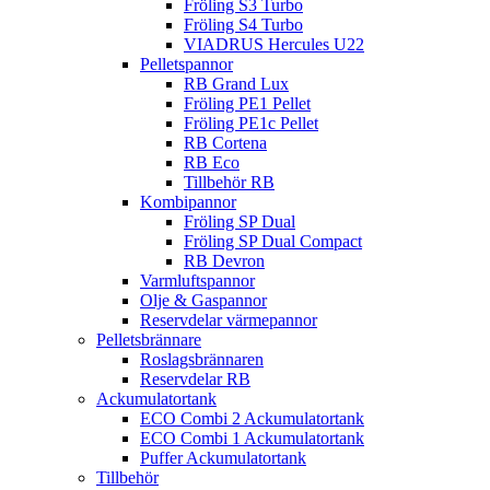
Fröling S3 Turbo
Fröling S4 Turbo
VIADRUS Hercules U22
Pelletspannor
RB Grand Lux
Fröling PE1 Pellet
Fröling PE1c Pellet
RB Cortena
RB Eco
Tillbehör RB
Kombipannor
Fröling SP Dual
Fröling SP Dual Compact
RB Devron
Varmluftspannor
Olje & Gaspannor
Reservdelar värmepannor
Pelletsbrännare
Roslagsbrännaren
Reservdelar RB
Ackumulatortank
ECO Combi 2 Ackumulatortank
ECO Combi 1 Ackumulatortank
Puffer Ackumulatortank
Tillbehör