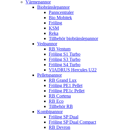
Värmepannor
Biobränslepannor
Panncentraler
Bio Mobitek
Fröling
KSM
Reka
Tillbehör biobränslepannor
Vedpannor
RB Ventum
Fröling S1 Turbo
Fröling S3 Turbo
Fröling S4 Turbo
VIADRUS Hercules U22
Pelletspannor
RB Grand Lux
Fröling PE1 Pellet
Fröling PE1c Pellet
RB Cortena
RB Eco
Tillbehör RB
Kombipannor
Fröling SP Dual
Fröling SP Dual Compact
RB Devron