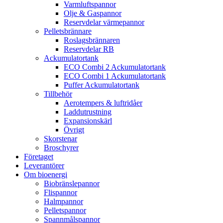
Varmluftspannor
Olje & Gaspannor
Reservdelar värmepannor
Pelletsbrännare
Roslagsbrännaren
Reservdelar RB
Ackumulatortank
ECO Combi 2 Ackumulatortank
ECO Combi 1 Ackumulatortank
Puffer Ackumulatortank
Tillbehör
Aerotempers & luftridåer
Laddutrustning
Expansionskärl
Övrigt
Skorstenar
Broschyrer
Företaget
Leverantörer
Om bioenergi
Biobränslepannor
Flispannor
Halmpannor
Pelletspannor
Spannmålspannor