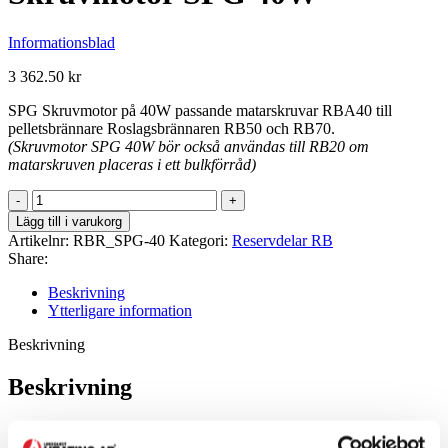
Informationsblad
3 362.50
kr
SPG Skruvmotor på 40W passande matarskruvar RBA40 till
pelletsbrännare Roslagsbrännaren RB50 och RB70.
(Skruvmotor SPG 40W bör också användas till RB20 om
matarskruven placeras i ett bulkförråd)
Skruvmotor
SPG
Lägg till i varukorg
40W
Artikelnr:
RBR_SPG-40
Kategori:
Reservdelar RB
mängd
Share:
Beskrivning
Ytterligare information
Beskrivning
Beskrivning
SPG Skruvmotor på 40W passande matarskruvar RBA40 till
pelletsbrännare Roslagsbrännaren RB50 och RB70.