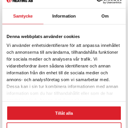
(Skruvmotor SPG 40W bör också användas till RB20 om
matarskruven placeras i ett bulkförråd)
Samtycke
Information
Om
Ytterligare information
Ytterligare information
Denna webbplats använder cookies
Vikt
3.5 kg
Vi använder enhetsidentifierare för att anpassa innehållet
och annonserna till användarna, tillhandahålla funktioner
Kontakta oss
för sociala medier och analysera vår trafik. Vi
vidarebefordrar även sådana identifierare och annan
Adress:
information från din enhet till de sociala medier och
Hagavägen 9, 518 40
Sjömarken, Sverige
annons- och analysföretag som vi samarbetar med.
Dessa kan i sin tur kombinera informationen med annan
Telefon
: +46 (0)33-15 04 70
information som du har tillhandahållit eller som de har
E-post:
info@lindquistheating.se
samlat in när du har använt deras tjänster.
Organisationsnummer:
556681-6798
Tillåt alla
Här finns vi