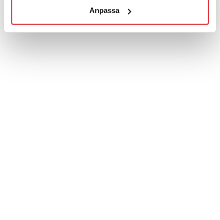
Adress:
Anpassa
Hagavägen 9, 518 40
Sjömarken, Sverige
Telefon
: +46 (0)33-15 04 70
E-post:
info@lindquistheating.se
Organisationsnummer:
556681-6798
Här finns vi
Kundtjänst