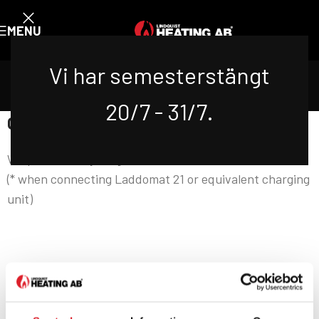
MENU
GUARANTEES
Vi har semesterstängt
Hem
/
Products
/
Guarantees
20/7 - 31/7.
GUARANTEES
We provide a 5 year guarantee for all our boilers.*
(* when connecting Laddomat 21 or equivalent charging
unit)