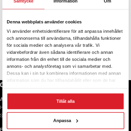
Samtycke
Information
Om
Denna webbplats använder cookies
Vi använder enhetsidentifierare för att anpassa innehållet
och annonserna till användarna, tillhandahålla funktioner
för sociala medier och analysera vår trafik. Vi
vidarebefordrar även sådana identifierare och annan
information från din enhet till de sociala medier och
annons- och analysföretag som vi samarbetar med.
Dessa kan i sin tur kombinera informationen med annan
information som du har tillhandahållit eller som de har
CONTACT US
samlat in när du har använt deras tjänster.
Address:
Tillåt alla
Hagavägen 9, 518 40
Sjömarken, Sweden
Anpassa
Phone:
+46 (0)33-15 04 70