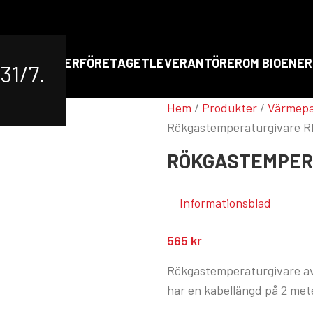
RT
PRODUKTER
FÖRETAGET
LEVERANTÖRER
OM BIOENER
31/7.
Hem
/
Produkter
/
Värmep
Rökgastemperaturgivare 
RÖKGASTEMPER
Informationsblad
565
kr
Rökgastemperaturgivare av
har en kabellängd på 2 met