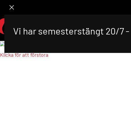
STA
Vi har semesterstängt 20/7 - 
Klicka för att förstora