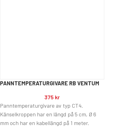
PANNTEMPERATURGIVARE RB VENTUM
375
kr
Panntemperaturgivare av typ CT4.
Känselkroppen har en längd på 5 cm, Ø 6
mm och har en kabellängd på 1 meter.
Passar vedpannor RB Ventum 30-100 kW.