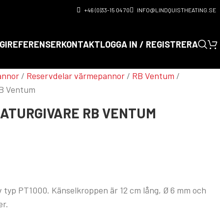
+46 (0)33-15 04 70
INFO@LINDQUISTHEATING.SE
GI
REFERENSER
KONTAKT
LOGGA IN / REGISTRERA
annor
/
Reservdelar värmepannor
/
RB Ventum
/
RB Ventum
ATURGIVARE RB VENTUM
 typ PT1000. Känselkroppen är 12 cm lång, Ø 6 mm och
er.