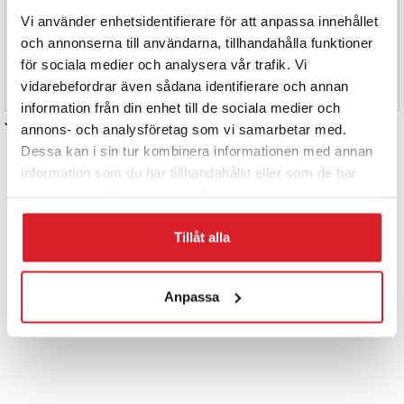
Vi använder enhetsidentifierare för att anpassa innehållet
och annonserna till användarna, tillhandahålla funktioner
för sociala medier och analysera vår trafik. Vi
vidarebefordrar även sådana identifierare och annan
information från din enhet till de sociala medier och
Jetsten RB Ventum 60 kW
Sidokeramikstenar RB
annons- och analysföretag som vi samarbetar med.
Ventum 60 kW
Dessa kan i sin tur kombinera informationen med annan
4 875
kr
information som du har tillhandahållit eller som de har
2 430
kr
Jetsten med tillhörande
samlat in när du har använt deras tjänster.
Samtliga sidokeramikstenar,
tätningsgarn, stenen som
sitter monterade i övre
avgränsar det övre
Tillåt alla
förbränningsutrymmet. Passar
förbränningsutrymmet från det
vedpanna RB Ventum 60 kW.
nedre. Passar vedpanna RB
Tillverkarens
Ventum 60 kW. Tillverkarens
Kontakta oss
Anpassa
reservdelsnummer: VG-
reservdelsnummer: VG-9.3-
9.1+9.2
b+9.4-b
Adress:
Hagavägen 9, 518 40
Sjömarken, Sverige