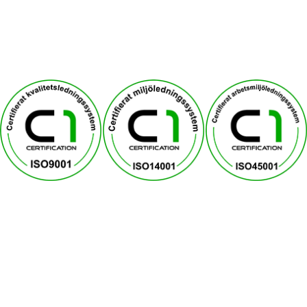
Integritetspolicy
Kontakta oss
ISO Certifieringar
Betala med Klarna