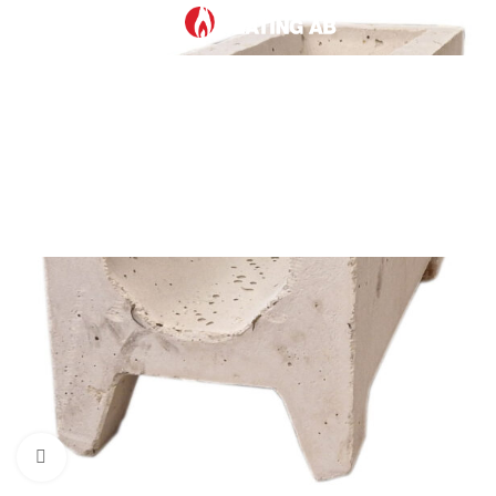
Meny
Vi har semesterstängt
20/7 - 31/7.
Klicka för att förstora