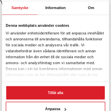
Ytterligare information
Samtycke
Information
Om
VIKT
4 kg
Denna webbplats använder cookies
Vi använder enhetsidentifierare för att anpassa innehållet
och annonserna till användarna, tillhandahålla funktioner
för sociala medier och analysera vår trafik. Vi
vidarebefordrar även sådana identifierare och annan
information från din enhet till de sociala medier och
annons- och analysföretag som vi samarbetar med.
Dessa kan i sin tur kombinera informationen med annan
Kontakta oss
information som du har tillhandahållit eller som de har
samlat in när du har använt deras tjänster.
Adress:
Hagavägen 9, 518 40
Tillåt alla
Sjömarken, Sverige
Telefon
: +46 (0)33-15 04 70
Anpassa