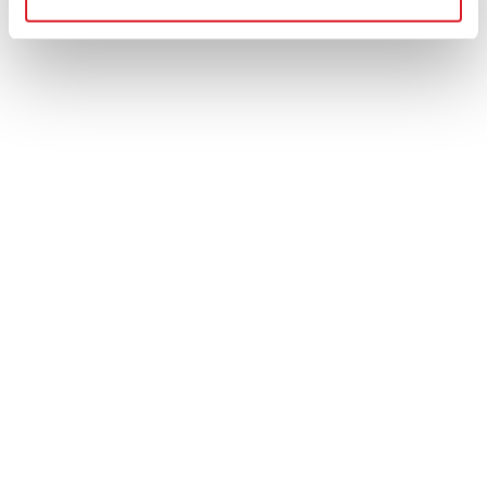
E-post:
info@lindquistheating.se
Organisationsnummer:
556681-6798
Här finns vi
Kundtjänst
Köpvillkor
Betalningsalternativ
Retur & reklamation
Integritetspolicy