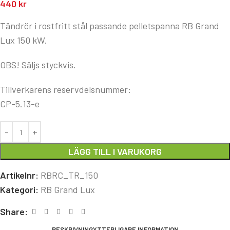
440
kr
Tändrör i rostfritt stål passande pelletspanna RB Grand
Lux 150 kW.
OBS! Säljs styckvis.
Tillverkarens reservdelsnummer:
CP-5.13-e
LÄGG TILL I VARUKORG
Artikelnr:
RBRC_TR_150
Kategori:
RB Grand Lux
Share:
BESKRIVNING
YTTERLIGARE INFORMATION