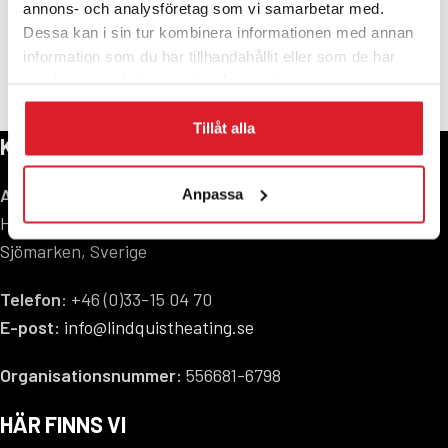
annons- och analysföretag som vi samarbetar med.
Dessa kan i sin tur kombinera informationen med annan
information som du har tillhandahållit eller som de har
samlat in när du har använt deras tjänster.
Tillåt alla
KONTAKTA OSS
Adress:
Anpassa
Hagavägen 9, 518 40
Sjömarken, Sverige
Telefon
: +46 (0)33-15 04 70
E-post:
info@lindquistheating.se
Organisationsnummer:
556681-6798
HÄR FINNS VI