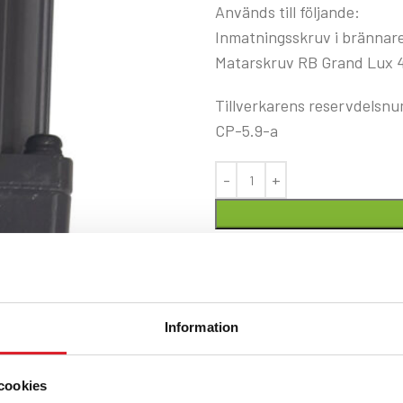
Används till följande:
Inmatningsskruv i brännare
Matarskruv RB Grand Lux 4
Tillverkarens reservdelsn
CP-5.9-a
Artikelnr:
RBRC_SM_25w/
Kategori:
RB Grand Lux
Information
Share:
cookies