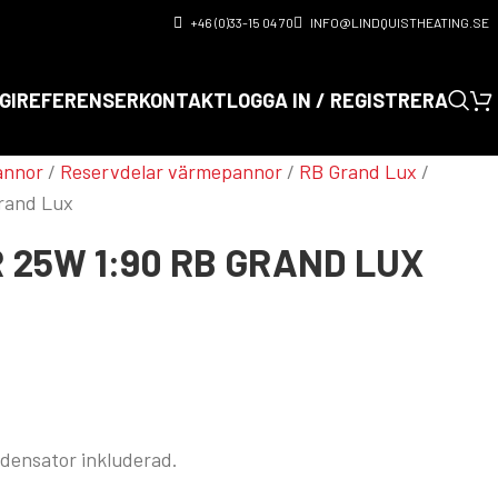
+46 (0)33-15 04 70
INFO@LINDQUISTHEATING.SE
GI
REFERENSER
KONTAKT
LOGGA IN / REGISTRERA
annor
/
Reservdelar värmepannor
/
RB Grand Lux
/
rand Lux
25W 1:90 RB GRAND LUX
densator inkluderad.