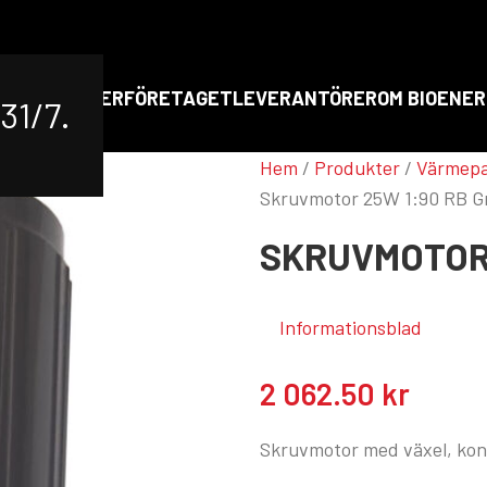
RT
PRODUKTER
FÖRETAGET
LEVERANTÖRER
OM BIOENER
31/7.
Hem
/
Produkter
/
Värmep
Skruvmotor 25W 1:90 RB G
SKRUVMOTOR 
Informationsblad
2 062.50
kr
Skruvmotor med växel, kon