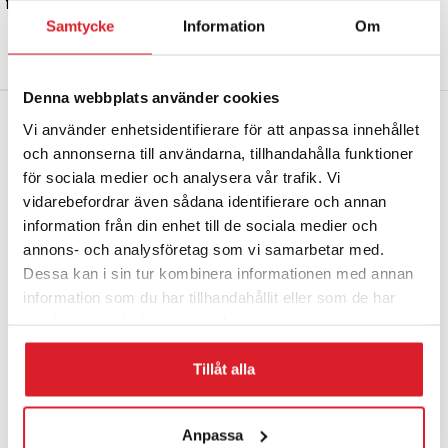
Ytterligare information
Samtycke
Information
Om
VIKT
0.25 kg
Denna webbplats använder cookies
Vi använder enhetsidentifierare för att anpassa innehållet
och annonserna till användarna, tillhandahålla funktioner
för sociala medier och analysera vår trafik. Vi
vidarebefordrar även sådana identifierare och annan
information från din enhet till de sociala medier och
annons- och analysföretag som vi samarbetar med.
Dessa kan i sin tur kombinera informationen med annan
Kontakta oss
information som du har tillhandahållit eller som de har
samlat in när du har använt deras tjänster.
Adress:
Hagavägen 9, 518 40
Tillåt alla
Sjömarken, Sverige
Telefon
: +46 (0)33-15 04 70
Anpassa
E-post:
info@lindquistheating.se