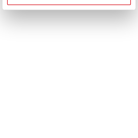
Organisationsnummer:
556681-6798
Här finns vi
Kundtjänst
Köpvillkor
Betalningsalternativ
Retur & reklamation
Integritetspolicy