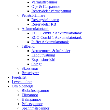
Varmluftspannor
Olje & Gaspannor
Reservdelar värmepannor
Pelletsbrännare
Roslagsbrännaren
Reservdelar RB
Ackumulatortank
ECO Combi 2 Ackumulatortank
ECO Combi 1 Ackumulatortank
Puffer Ackumulatortank
Tillbehör
Aerotempers & luftridåer
Laddutrustning
Expansionskärl
Övrigt
Skorstenar
Broschyrer
Företaget
Leverantörer
Om bioenergi
Biobränslepannor
Flispannor
Halmpannor
Pelletspannor
Spannmålspannor