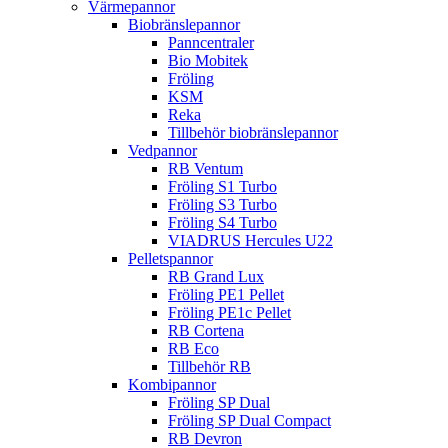
Värmepannor
Biobränslepannor
Panncentraler
Bio Mobitek
Fröling
KSM
Reka
Tillbehör biobränslepannor
Vedpannor
RB Ventum
Fröling S1 Turbo
Fröling S3 Turbo
Fröling S4 Turbo
VIADRUS Hercules U22
Pelletspannor
RB Grand Lux
Fröling PE1 Pellet
Fröling PE1c Pellet
RB Cortena
RB Eco
Tillbehör RB
Kombipannor
Fröling SP Dual
Fröling SP Dual Compact
RB Devron