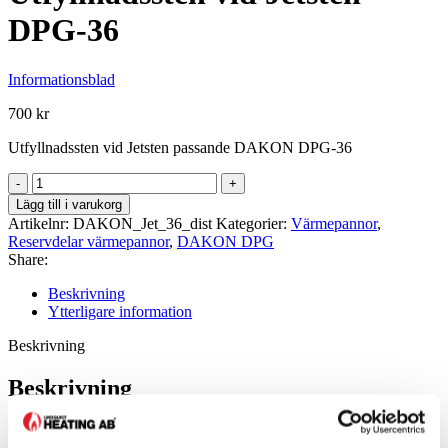
DPG-36
Informationsblad
700
kr
Utfyllnadssten vid Jetsten passande DAKON DPG-36
Utfyllnadssten
vid
Lägg till i varukorg
Jetsten
Artikelnr:
DAKON_Jet_36_dist
Kategorier:
Värmepannor
,
DPG-
Reservdelar värmepannor
,
DAKON DPG
36
Share:
mängd
Beskrivning
Ytterligare information
Beskrivning
Beskrivning
Text