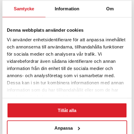
Ytterligare information
Samtycke
Information
Om
Ytterligare information
Denna webbplats använder cookies
Vikt
8 kg
Vi använder enhetsidentifierare för att anpassa innehållet
Kontakta oss
och annonserna till användarna, tillhandahålla funktioner
för sociala medier och analysera vår trafik. Vi
Adress:
Hagavägen 9, 518 40
vidarebefordrar även sådana identifierare och annan
Sjömarken, Sverige
information från din enhet till de sociala medier och
annons- och analysföretag som vi samarbetar med.
Telefon
: +46 (0)33-15 04 70
E-post:
info@lindquistheating.se
Dessa kan i sin tur kombinera informationen med annan
information som du har tillhandahållit eller som de har
Organisationsnummer:
556681-6798
samlat in när du har använt deras tjänster.
Här finns vi
Tillåt alla
Anpassa