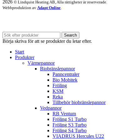
2026
© Lindquist Heating AB, Alla rättigheter är reserverade.
Webbproduktion av
Adapt Online
.
Vi har semesterstängt 20/7 - 31/7.
Search
Börja skriva för att se produkter du letar efter.
Start
Produkter
Värmepannor
Biobränslepannor
Panncentraler
Bio Mobitek
Fröling
KSM
Reka
Tillbehör biobränslepannor
Vedpannor
RB Ventum
Fröling S1 Turbo
Fröling S3 Turbo
Fröling S4 Turbo
VIADRUS Hercules U22