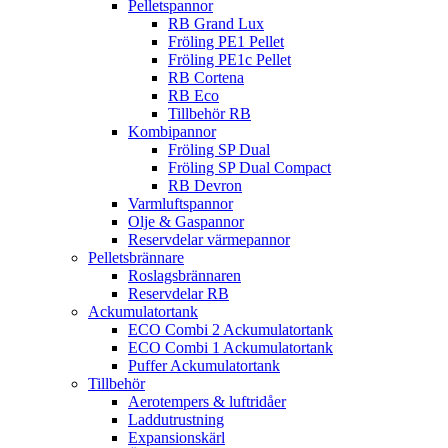
Pelletspannor
RB Grand Lux
Fröling PE1 Pellet
Fröling PE1c Pellet
RB Cortena
RB Eco
Tillbehör RB
Kombipannor
Fröling SP Dual
Fröling SP Dual Compact
RB Devron
Varmluftspannor
Olje & Gaspannor
Reservdelar värmepannor
Pelletsbrännare
Roslagsbrännaren
Reservdelar RB
Ackumulatortank
ECO Combi 2 Ackumulatortank
ECO Combi 1 Ackumulatortank
Puffer Ackumulatortank
Tillbehör
Aerotempers & luftridåer
Laddutrustning
Expansionskärl