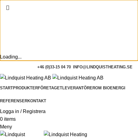
Vi har semesterstängt 20/7 -
31/7.
Loading...
+46 (0)33-15 04 70
INFO@LINDQUISTHEATING.SE
START
PRODUKTER
FÖRETAGET
LEVERANTÖRER
OM BIOENERGI
REFERENSER
KONTAKT
Logga in / Registrera
0
items
Meny