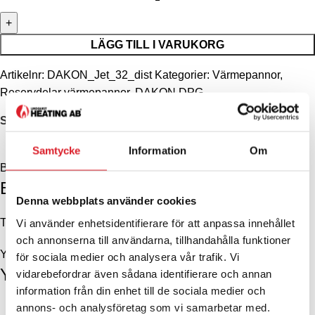
LÄGG TILL I VARUKORG
Artikelnr:
DAKON_Jet_32_dist
Kategorier:
Värmepannor
,
Reservdelar värmepannor
,
DAKON DPG
Share:
BESKRIVNING
YTTERLIGARE INFORMATION
Samtycke
Information
Om
Beskrivning
Beskrivning
Denna webbplats använder cookies
Text
Vi använder enhetsidentifierare för att anpassa innehållet
och annonserna till användarna, tillhandahålla funktioner
Ytterligare information
för sociala medier och analysera vår trafik. Vi
Ytterligare information
vidarebefordrar även sådana identifierare och annan
information från din enhet till de sociala medier och
annons- och analysföretag som vi samarbetar med.