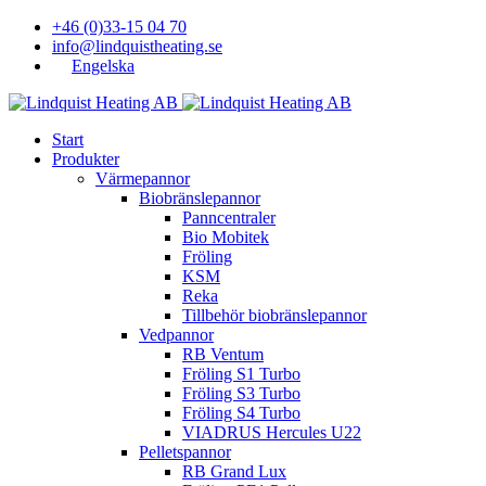
+46 (0)33-15 04 70
info@lindquistheating.se
Engelska
Start
Produkter
Värmepannor
Biobränslepannor
Panncentraler
Bio Mobitek
Fröling
KSM
Reka
Tillbehör biobränslepannor
Vedpannor
RB Ventum
Fröling S1 Turbo
Fröling S3 Turbo
Fröling S4 Turbo
VIADRUS Hercules U22
Pelletspannor
RB Grand Lux