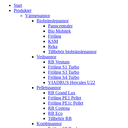
Start
Produkter
Värmepannor
Biobränslepannor
Panncentraler
Bio Mobitek
Fröling
KSM
Reka
Tillbehör biobränslepannor
Vedpannor
RB Ventum
Fröling S1 Turbo
Fröling S3 Turbo
Fröling S4 Turbo
VIADRUS Hercules U22
Pelletspannor
RB Grand Lux
Fröling PE1 Pellet
Fröling PE1c Pellet
RB Cortena
RB Eco
Tillbehör RB
Kombipannor