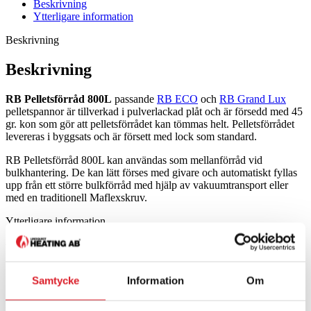
Beskrivning
Ytterligare information
Beskrivning
Beskrivning
RB Pelletsförråd 800L
passande
RB ECO
och
RB Grand Lux
pelletspannor är tillverkad i pulverlackad plåt och är försedd med 45
gr. kon som gör att pelletsförrådet kan tömmas helt. Pelletsförrådet
levereras i byggsats och är försett med lock som standard.
RB Pelletsförråd 800L kan användas som mellanförråd vid
bulkhantering. De kan lätt förses med givare och automatiskt fyllas
upp från ett större bulkförråd med hjälp av vakuumtransport eller
med en traditionell Maflexskruv.
Ytterligare information
Ytterligare information
Samtycke
Information
Om
Vikt
60 kg
Kontakta oss