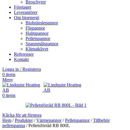
Broschyrer
Företaget
Leverantörer
Om bioenergi
Biobränslepannor
Flispannor
Halmpannor
Pelletspannor
Spannmålspannor
Klimatklivet
Referenser
Kontakt
Logga in / Registrera
0
items
Meny
0
items
Klicka för att förstora
Hem
/
Produkter
/
Värmepannor
/
Pelletspannor
/
Tillbehör
pelletspanna
/
Pelletsförråd RB 800L