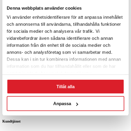
Denna webbplats använder cookies
Adress:
Hagavägen 9, 518 40
Vi använder enhetsidentifierare för att anpassa innehållet
Sjömarken, Sverige
och annonserna till användarna, tillhandahålla funktioner
för sociala medier och analysera vår trafik. Vi
Telefon
: +46 (0)33-15 04 70
E-post:
info@lindquistheating.se
vidarebefordrar även sådana identifierare och annan
information från din enhet till de sociala medier och
Organisationsnummer:
556681-6798
annons- och analysföretag som vi samarbetar med.
Här finns vi
Dessa kan i sin tur kombinera informationen med annan
information som du har tillhandahållit eller som de har
samlat in när du har använt deras tjänster.
Tillåt alla
Anpassa
Kundtjänst