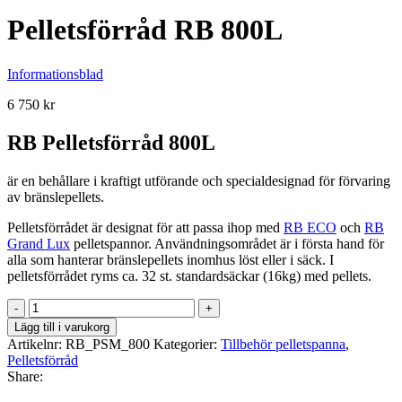
Pelletsförråd RB 800L
Informationsblad
6 750
kr
RB Pelletsförråd 800L
är en behållare i kraftigt utförande och specialdesignad för förvaring
av bränslepellets.
Pelletsförrådet är designat för att passa ihop med
RB ECO
och
RB
Grand Lux
pelletspannor. Användningsområdet är i första hand för
alla som hanterar bränslepellets inomhus löst eller i säck. I
pelletsförrådet ryms ca. 32 st. standardsäckar (16kg) med pellets.
Pelletsförråd
RB
Lägg till i varukorg
800L
Artikelnr:
RB_PSM_800
Kategorier:
Tillbehör pelletspanna
,
mängd
Pelletsförråd
Share: