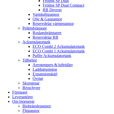
Fröling SP Dual
Fröling SP Dual Compact
RB Devron
Varmluftspannor
Olje & Gaspannor
Reservdelar värmepannor
Pelletsbrännare
Roslagsbrännaren
Reservdelar RB
Ackumulatortank
ECO Combi 2 Ackumulatortank
ECO Combi 1 Ackumulatortank
Puffer Ackumulatortank
Tillbehör
Aerotempers & luftridåer
Laddutrustning
Expansionskärl
Övrigt
Skorstenar
Broschyrer
Företaget
Leverantörer
Om bioenergi
Biobränslepannor
Flispannor