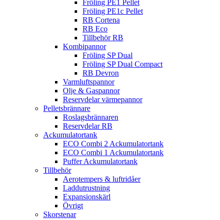
Fröling PE1 Pellet
Fröling PE1c Pellet
RB Cortena
RB Eco
Tillbehör RB
Kombipannor
Fröling SP Dual
Fröling SP Dual Compact
RB Devron
Varmluftspannor
Olje & Gaspannor
Reservdelar värmepannor
Pelletsbrännare
Roslagsbrännaren
Reservdelar RB
Ackumulatortank
ECO Combi 2 Ackumulatortank
ECO Combi 1 Ackumulatortank
Puffer Ackumulatortank
Tillbehör
Aerotempers & luftridåer
Laddutrustning
Expansionskärl
Övrigt
Skorstenar