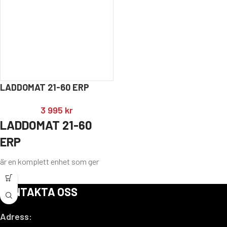
LADDOMAT 21-60 ERP
3 995
kr
LADDOMAT 21-60
ERP
är en komplett enhet som ger
perfekt laddning av
ackumulatortanken. Pump och
KONTAKTA OSS
termisk ventil i ett kompakt
utförande. Laddomat 21-60 är
Adress:
lämplig för värmepannor med en