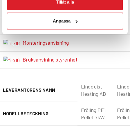
Tillåt alla
Produktblad
Anpassa
Manual
Monteringsanvisning
Bruksanvining styrenhet
Lindquist
Lindq
LEVERANTÖRENS NAMN
Heating AB
Heati
Fröling PE1
Fröli
MODELLBETECKNING
Pellet 7kW
Pelle