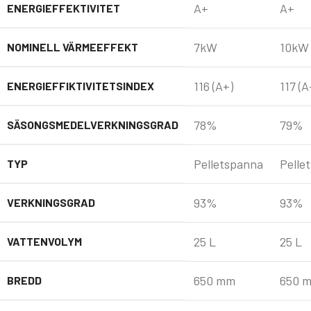
A+
A+
ENERGIEFFEKTIVITET
7kW
10kW
NOMINELL VÄRMEEFFEKT
116 (A+)
117 (A
ENERGIEFFIKTIVITETSINDEX
78%
79%
SÄSONGSMEDELVERKNINGSGRAD
Pelletspanna
Pelle
TYP
93%
93%
VERKNINGSGRAD
25 L
25 L
VATTENVOLYM
650 mm
650 
BREDD