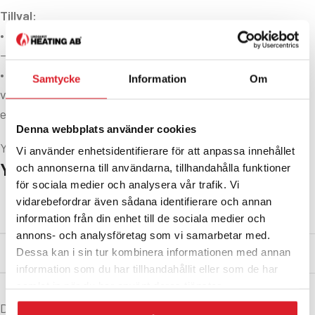
Tillval:
• Beredarblock – Integrerad varmvattenberedare på 122L
– endast tillgängligt till 7-20kW.
• Hydraulikblock – innehåller upp till två
Samtycke
Information
Om
värmekretspumpar och två värmekretsblandare, ett
expansionskärl och säkerhetsventil.
Denna webbplats använder cookies
Ytterligare information
Vi använder enhetsidentifierare för att anpassa innehållet
YTTERLIGARE INFORMATION
och annonserna till användarna, tillhandahålla funktioner
för sociala medier och analysera vår trafik. Vi
vidarebefordrar även sådana identifierare och annan
200 kg
VIKT
information från din enhet till de sociala medier och
annons- och analysföretag som vi samarbetar med.
A+
Dessa kan i sin tur kombinera informationen med annan
ENERGIKLASS
information som du har tillhandahållit eller som de har
samlat in när du har använt deras tjänster.
Dokument