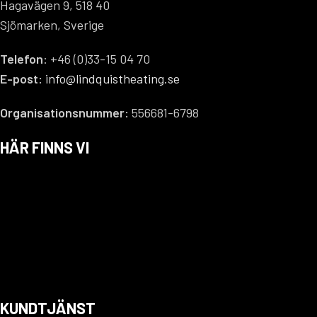
Hagavägen 9, 518 40
maxeffekt på under 50kW.
Sjömarken, Sverige
Laddomaten gör att
värmepannan
snabbt når rätt
Telefon
: +46 (0)33-15 04 70
arbetstemperatur och laddar
E-post:
info@lindquistheating.se
sedan
ackumulatortanken
med
lågt flöde och med en hög och
Organisationsnummer:
556681-6798
jämn temperatur. Levereras med
R32 anslutning och 78°C
HÄR FINNS VI
termostatpatron.
KUNDTJÄNST